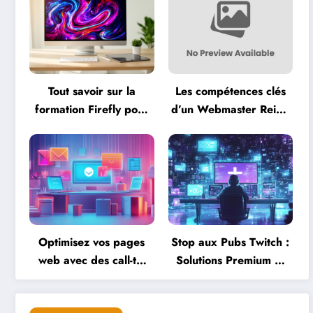
Tout savoir sur la
Les compétences clés
formation Firefly pour
d’un Webmaster Reims
booster votre créativité
face aux nouvelles
avec l’IA
tendances numériques
Optimisez vos pages
Stop aux Pubs Twitch :
web avec des call-to-
Solutions Premium et
action percutants et
Astuces pour une
efficaces
Experience Optimale